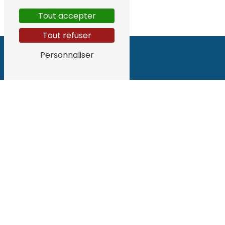
Tout accepter
Tout refuser
Personnaliser
Adresse
48 Av. des Ecureuils
40230 Tosse
Téléphone
06 62 55 91 33