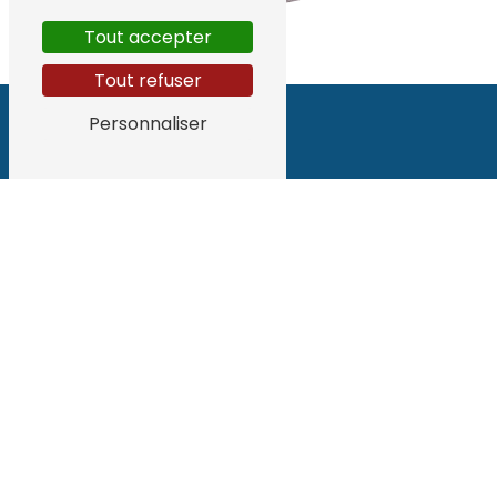
Tout accepter
Tout refuser
Personnaliser
Adresse
48 Av. des Ecureuils
40230 Tosse
Téléphone
06 62 55 91 33