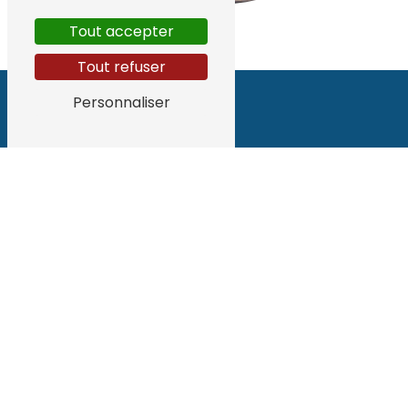
Tout accepter
Tout refuser
Personnaliser
Adresse
48 Av. des Ecureuils
40230 Tosse
Téléphone
06 62 55 91 33