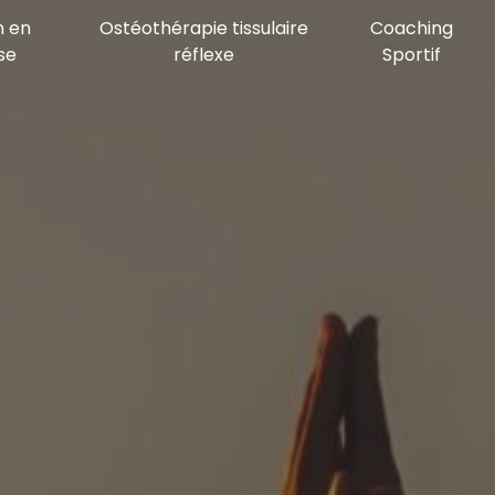
n en
Ostéothérapie tissulaire
Coaching
se
réflexe
Sportif