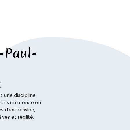
-Paul-
X
t une discipline
. Dans un monde où
es d'expression,
ves et réalité.