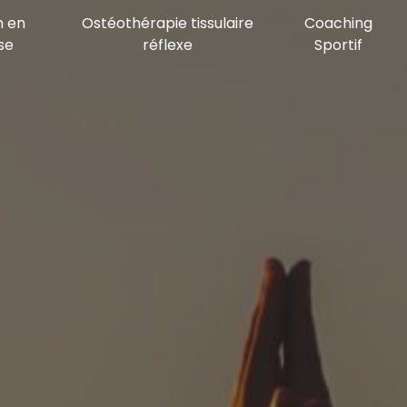
n en
Ostéothérapie tissulaire
Coaching
se
réflexe
Sportif