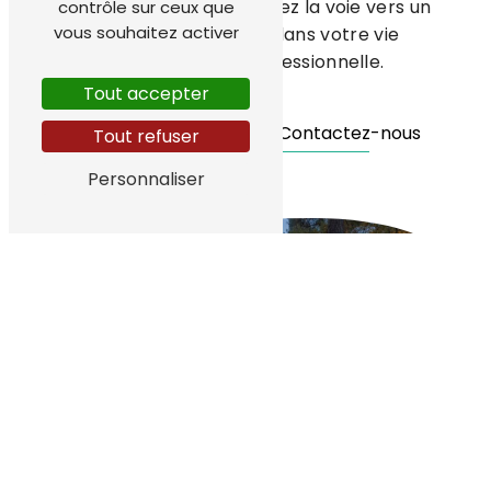
neurolinguistique et ouvrez la voie vers un
contrôle sur ceux que
vous souhaitez activer
changement positif dans votre vie
personnelle et professionnelle.
Tout accepter
En savoir plus
Contactez-nous
Tout refuser
Personnaliser