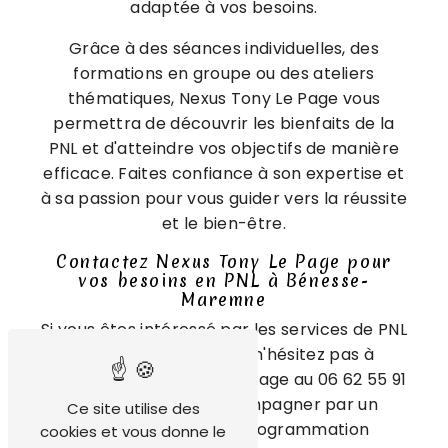
adaptée à vos besoins.
Grâce à des séances individuelles, des
formations en groupe ou des ateliers
thématiques, Nexus Tony Le Page vous
permettra de découvrir les bienfaits de la
PNL et d'atteindre vos objectifs de manière
efficace. Faites confiance à son expertise et
à sa passion pour vous guider vers la réussite
et le bien-être.
Contactez Nexus Tony Le Page pour
vos besoins en PNL à Bénesse-
Maremne
Si vous êtes intéressé par les services de PNL
à Bénesse-Maremne, n'hésitez pas à
contacter Nexus Tony Le Page au 06 62 55 91
33. Laissez-vous accompagner par un
Ce site utilise des
professionnel de la programmation
cookies et vous donne le