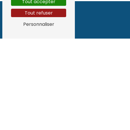
Tout accepter
Tout refuser
Personnaliser
Adresse
48 Av. des Ecureuils
40230 Tosse
Téléphone
06 62 55 91 33