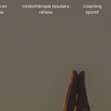
n en
Ostéothérapie tissulaire
Coaching
se
réflexe
Sportif